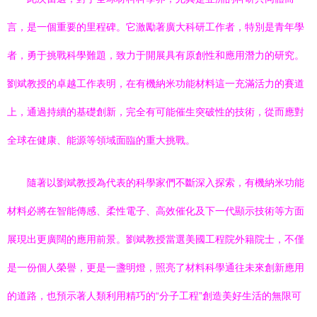
言，是一個重要的里程碑。它激勵著廣大科研工作者，特別是青年學
者，勇于挑戰科學難題，致力于開展具有原創性和應用潛力的研究。
劉斌教授的卓越工作表明，在有機納米功能材料這一充滿活力的賽道
上，通過持續的基礎創新，完全有可能催生突破性的技術，從而應對
全球在健康、能源等領域面臨的重大挑戰。
隨著以劉斌教授為代表的科學家們不斷深入探索，有機納米功能
材料必將在智能傳感、柔性電子、高效催化及下一代顯示技術等方面
展現出更廣闊的應用前景。劉斌教授當選美國工程院外籍院士，不僅
是一份個人榮譽，更是一盞明燈，照亮了材料科學通往未來創新應用
的道路，也預示著人類利用精巧的“分子工程”創造美好生活的無限可