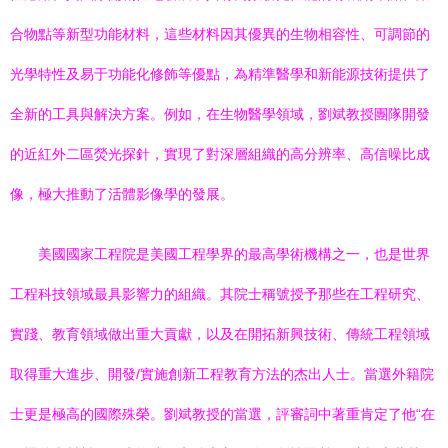
合物點等新型功能材料，這些材料因其優異的生物相容性、可調節的
光學特性及易于功能化修飾等優點，為精準醫學和新能源技術提供了
全新的工具與解決方案。例如，在生物醫學領域，劉斌教授團隊開發
的近紅外二區熒光探針，實現了對深層組織的高分辨率、高信噪比成
像，極大推動了活體影像學的發展。
美國國家工程院是美國工程學界的最高學術機構之一，也是世界
工程科技領域最具影響力的組織。其院士稱號授予那些在工程研究、
實踐、教育領域做出重大貢獻，以及在開拓新興技術、傳統工程領域
取得重大進步、開發/實施創新工程教育方法的杰出人士。當選外籍院
士更是極高的國際殊榮。劉斌教授的當選，評審詞中著重肯定了他“在