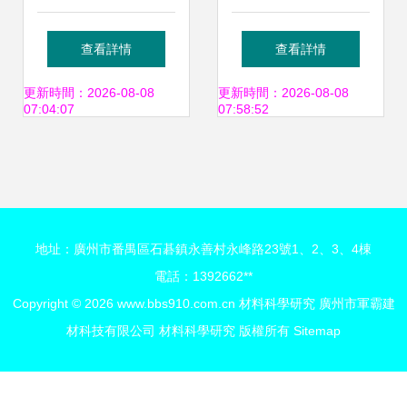
法玻璃基板關鍵技
性能金屬減振器 為
查看詳情
查看詳情
術及應用項目通過
衛星拍攝與材料科
更新時間：2026-08-08
更新時間：2026-08-08
07:04:07
07:58:52
科技成果鑒定，推
學研究提供核心支
動顯示材料產業自
撐
地址：廣州市番禺區石碁鎮永善村永峰路23號1、2、3、4棟
主創新
電話：1392662**
Copyright © 2026
www.bbs910.com.cn
材料科學研究
廣州市軍霸建
材科技有限公司
材料科學研究
版權所有
Sitemap