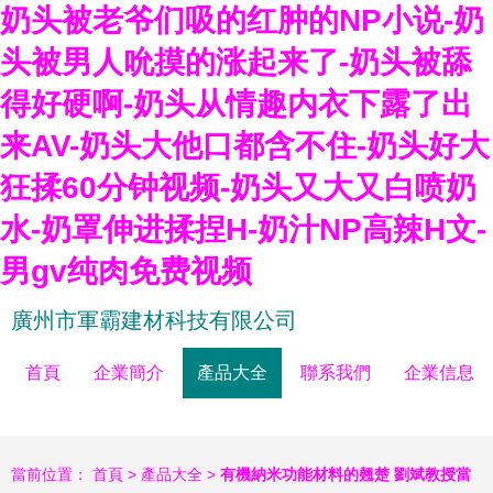
奶头被老爷们吸的红肿的NP小说-奶
头被男人吮摸的涨起来了-奶头被舔
得好硬啊-奶头从情趣内衣下露了出
来AV-奶头大他口都含不住-奶头好大
狂揉60分钟视频-奶头又大又白喷奶
水-奶罩伸进揉捏H-奶汁NP高辣H文-
男gv纯肉免费视频
廣州市軍霸建材科技有限公司
首頁
企業簡介
產品大全
聯系我們
企業信息
當前位置：
首頁
>
產品大全
>
有機納米功能材料的翹楚 劉斌教授當