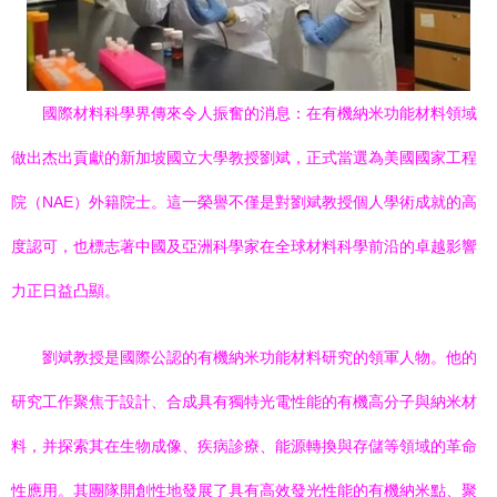
國際材料科學界傳來令人振奮的消息：在有機納米功能材料領域
做出杰出貢獻的新加坡國立大學教授劉斌，正式當選為美國國家工程
院（NAE）外籍院士。這一榮譽不僅是對劉斌教授個人學術成就的高
度認可，也標志著中國及亞洲科學家在全球材料科學前沿的卓越影響
力正日益凸顯。
劉斌教授是國際公認的有機納米功能材料研究的領軍人物。他的
研究工作聚焦于設計、合成具有獨特光電性能的有機高分子與納米材
料，并探索其在生物成像、疾病診療、能源轉換與存儲等領域的革命
性應用。其團隊開創性地發展了具有高效發光性能的有機納米點、聚