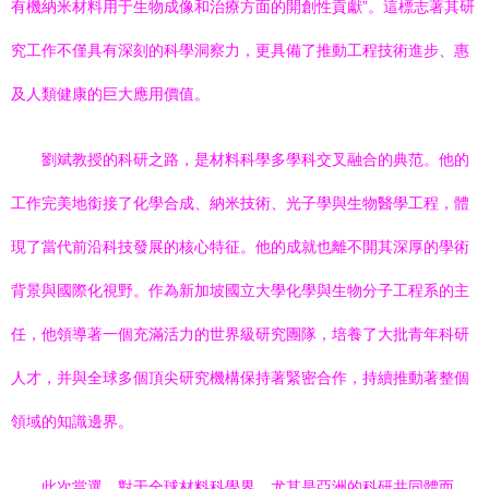
有機納米材料用于生物成像和治療方面的開創性貢獻”。這標志著其研
究工作不僅具有深刻的科學洞察力，更具備了推動工程技術進步、惠
及人類健康的巨大應用價值。
劉斌教授的科研之路，是材料科學多學科交叉融合的典范。他的
工作完美地銜接了化學合成、納米技術、光子學與生物醫學工程，體
現了當代前沿科技發展的核心特征。他的成就也離不開其深厚的學術
背景與國際化視野。作為新加坡國立大學化學與生物分子工程系的主
任，他領導著一個充滿活力的世界級研究團隊，培養了大批青年科研
人才，并與全球多個頂尖研究機構保持著緊密合作，持續推動著整個
領域的知識邊界。
此次當選，對于全球材料科學界，尤其是亞洲的科研共同體而